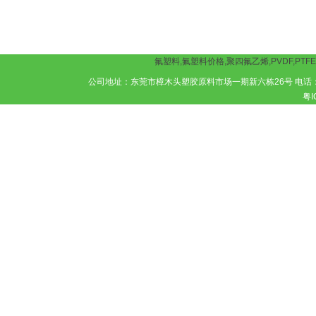
氟塑料
,
氟塑料价格
,
聚四氟乙烯
,
PVDF
,
PTFE
公司地址：东莞市樟木头塑胶原料市场一期新六栋26号 电话：1354921358
粤I