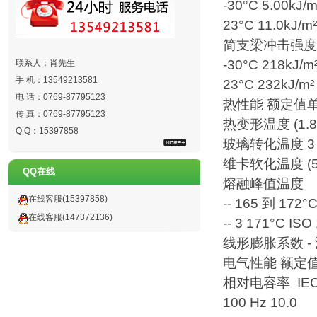
-30°C 5.00kJ/
23°C 11.0kJ/m
简支梁冲击强度 IS
-30°C 218kJ/m
联系人：肖先生
手 机：13549213581
23°C 232kJ/m
电 话：0769-87795123
热性能 额定值
传 真：0769-87795123
热变形温度 (1.8 M
Q Q：15397858
玻璃转化温度 3 -4
维卡软化温度 (50°C
QQ在线
熔融峰值温度
在线客服(15397858)
-- 165 到 172°
在线客服(147372136)
-- 3 171°C ISO
线形膨胀系数 - 流动
电气性能 额定
相对电容率 IEC 
100 Hz 10.0