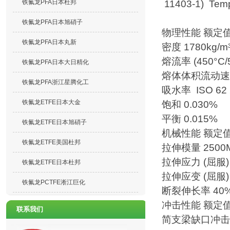
11403-1) Temp
铁氟龙PFA日本杜邦
铁氟龙PFA日本旭硝子
物理性能 额定
铁氟龙PFA日本丸新
密度 1780kg/m³
熔流率 (450°C/5.
铁氟龙PFA日本大日精化
熔体体积流动速率 (23
铁氟龙PFA浙江星腾化工
吸水率 ISO 62 
铁氟龙ETFE日本大金
饱和 0.030%
平衡 0.015%
铁氟龙ETFE日本旭硝子
机械性能 额定
铁氟龙ETFE美国杜邦
拉伸模量 2500MP
拉伸应力 (屈服) 5
铁氟龙ETFE日本杜邦
拉伸应变 (屈服) 8.
铁氟龙PCTFE淅江巨化
断裂伸长率 40% I
冲击性能 额定
联系我们
简支梁缺口冲击强度 